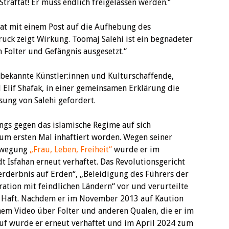
 Straftat! Er muss endlich freigelassen werden.“
at mit einem Post auf die Aufhebung des
Druck zeigt Wirkung. Toomaj Salehi ist ein begnadeter
an Folter und Gefängnis ausgesetzt.“
 bekannte Künstler:innen und Kulturschaffende,
Elif Shafak, in einer gemeinsamen Erklärung die
sung von Salehi gefordert.
ongs gegen das islamische Regime auf sich
m ersten Mal inhaftiert worden. Wegen seiner
Bewegung
„Frau, Leben, Freiheit“
wurde er im
t Isfahan erneut verhaftet. Das Revolutionsgericht
erderbnis auf Erden“, „Beleidigung des Führers der
ration mit feindlichen Ländern“ vor und verurteilte
n Haft. Nachdem er im November 2013 auf Kaution
inem Video über Folter und anderen Qualen, die er im
auf wurde er erneut verhaftet und im April 2024 zum