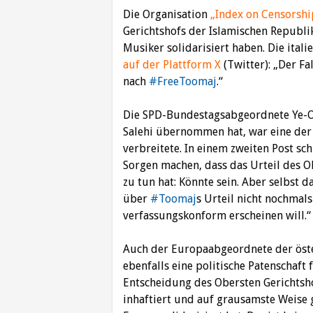
Die Organisation
„Index on Censorshi
Gerichtshofs der Islamischen Republik
Musiker solidarisiert haben. Die ital
auf der Plattform X
(Twitter): „Der Fa
nach
#FreeToomaj
.“
Die SPD-Bundestagsabgeordnete Ye-One
Salehi übernommen hat, war eine der 
verbreitete. In einem zweiten Post sc
Sorgen machen, dass das Urteil des O
zu tun hat: Könnte sein. Aber selbst 
über
#Toomaj
s Urteil nicht nochmal
verfassungskonform erscheinen will.“
Auch der Europaabgeordnete der öste
ebenfalls eine politische Patenschaft
Entscheidung des Obersten Gerichtsho
inhaftiert und auf grausamste Weise g