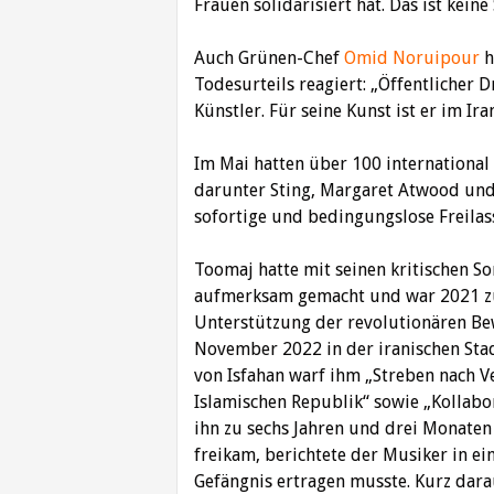
Frauen solidarisiert hat. Das ist keine
Auch Grünen-Chef
Omid Noruipour
h
Todesurteils reagiert: „Öffentlicher 
Künstler. Für seine Kunst ist er im Ir
Im Mai hatten über 100 international
darunter Sting, Margaret Atwood und 
sofortige und bedingungslose Freilas
Toomaj hatte mit seinen kritischen S
aufmerksam gemacht und war 2021 zu
Unterstützung der revolutionären 
November 2022 in der iranischen Stad
von Isfahan warf ihm „Streben nach V
Islamischen Republik“ sowie „Kollabo
ihn zu sechs Jahren und drei Monate
freikam, berichtete der Musiker in e
Gefängnis ertragen musste. Kurz dar