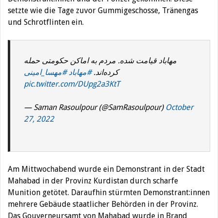
setzte wie die Tage zuvor Gummigeschosse, Tränengas
und Schrotflinten ein.
مهاباد قیامت شده. مردم به اماکن حکومتی حمله
کرده‌اند.
#مهاباد
#مهسا_امینی
pic.twitter.com/DUpg2a3KtT
— Saman Rasoulpour (@SamRasoulpour)
October
27, 2022
Am Mittwochabend wurde ein Demonstrant in der Stadt
Mahabad in der Provinz Kurdistan durch scharfe
Munition getötet. Daraufhin stürmten Demonstrant:innen
mehrere Gebäude staatlicher Behörden in der Provinz.
Das Gouverneursamt von Mahabad wurde in Brand