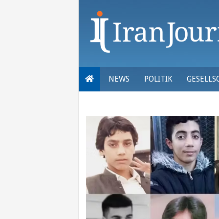
Skip
to
content
NEWS
POLITIK
GESELLS