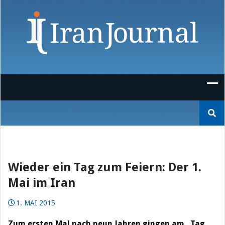
Skip
to
content
Suchen
nach:
Wieder ein Tag zum Feiern: Der 1.
Mai im Iran
1. MAI 2015
Zum ersten Mal nach neun Jahren gingen am „Tag