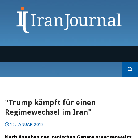
Skip
to
content
Suchen
nach:
"Trump kämpft für einen
Regimewechsel im Iran"
12. JANUAR 2018
Nach Angaben des iranischen Generalstaatsanwalts