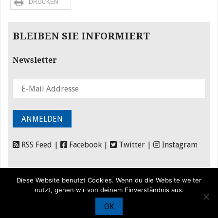
DRUCKEN
BLEIBEN SIE INFORMIERT
Newsletter
RSS Feed
|
Facebook
|
Twitter
|
Instagram
Diese Website benutzt Cookies. Wenn du die Website weiter
nutzt, gehen wir von deinem Einverständnis aus.
OK
© Iran Journal |
Über uns
|
Förderung
|
Newsletter
|
Impressum
|
Datenschutz
|
Kontakt