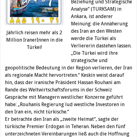
Beziehung und Strategische
Analyse“ (TURKSAM) in
Ankara, ist anderer
Meinung: die Annäherung
des Iran an den Westen
Jährlich reisen mehr als 2
werde die Türkei als
Million IranerInnen in die
Verliererin dastehen lassen.
Türkei!
„Die Türkei wird ihre
strategische und
geopolitische Bedeutung in der Region verlieren, der Iran
als regionale Macht hervortreten.“ Keskin weist darauf
hin, dass der iranische Präsident Hassan Rouhani am
Rande des Weltwirtschaftsforums in der Schweiz
Gespräche mit Managern westlicher Konzerne geführt
habe: „Rouhanis Regierung lud westliche Investoren in
den Iran ein, nicht türkische.“
Er betrachte den Iran als „zweite Heimat“, sagte der
türkische Premier Erdogan in Teheran. Neben den fünf
unterzeichneten Vereinbarungen ließ auch die Hoffnung