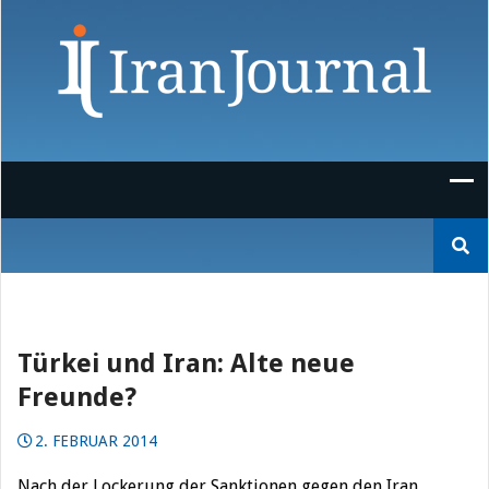
Skip
to
content
Suchen
nach:
Türkei und Iran: Alte neue
Freunde?
2. FEBRUAR 2014
Nach der Lockerung der Sanktionen gegen den Iran