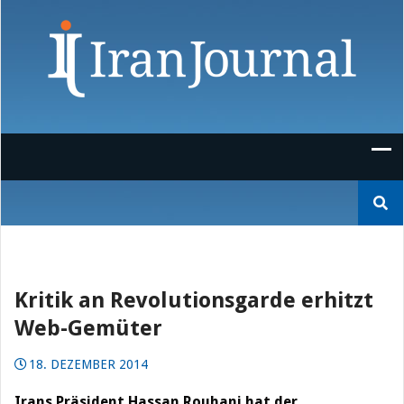
Skip
to
content
Suchen
nach:
Kritik an Revolutionsgarde erhitzt
Web-Gemüter
18. DEZEMBER 2014
Irans Präsident Hassan Rouhani hat der