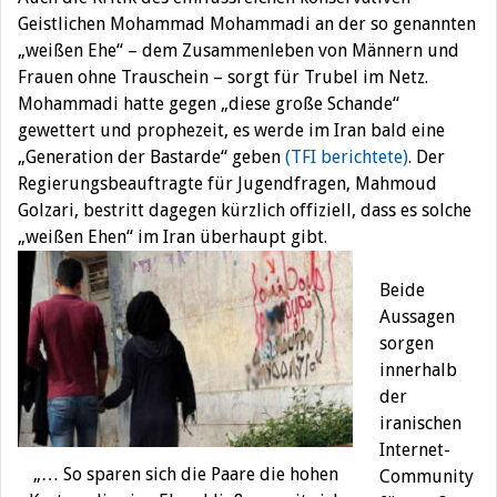
Geistlichen Mohammad Mohammadi an der so genannten
„weißen Ehe“ – dem Zusammenleben von Männern und
Frauen ohne Trauschein – sorgt für Trubel im Netz.
Mohammadi hatte gegen „diese große Schande“
gewettert und prophezeit, es werde im Iran bald eine
„Generation der Bastarde“ geben
(TFI berichtete)
. Der
Regierungsbeauftragte für Jugendfragen, Mahmoud
Golzari, bestritt dagegen kürzlich offiziell, dass es solche
„weißen Ehen“ im Iran überhaupt gibt.
Beide
Aussagen
sorgen
innerhalb
der
iranischen
Internet-
„… So sparen sich die Paare die hohen
Community