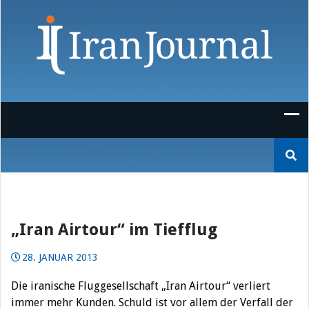
Skip
to
content
Suchen
nach:
„Iran Airtour“ im Tiefflug
28. JANUAR 2013
Die iranische Fluggesellschaft „Iran Airtour“ verliert
immer mehr Kunden. Schuld ist vor allem der Verfall der