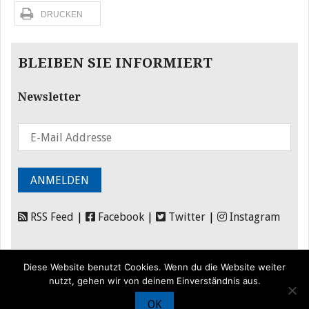
DRUCKEN
BLEIBEN SIE INFORMIERT
Newsletter
RSS Feed
|
Facebook
|
Twitter
|
Instagram
Diese Website benutzt Cookies. Wenn du die Website weiter
nutzt, gehen wir von deinem Einverständnis aus.
OK
© Iran Journal |
Über uns
|
Förderung
|
Newsletter
|
Impressum
|