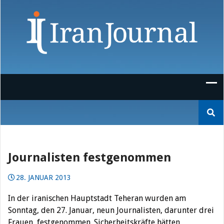
Skip
to
content
Suchen
nach:
Journalisten festgenommen
28. JANUAR 2013
In der iranischen Hauptstadt Teheran wurden am
Sonntag, den 27. Januar, neun Journalisten, darunter drei
Frauen, festgenommen. Sicherheitskräfte hätten