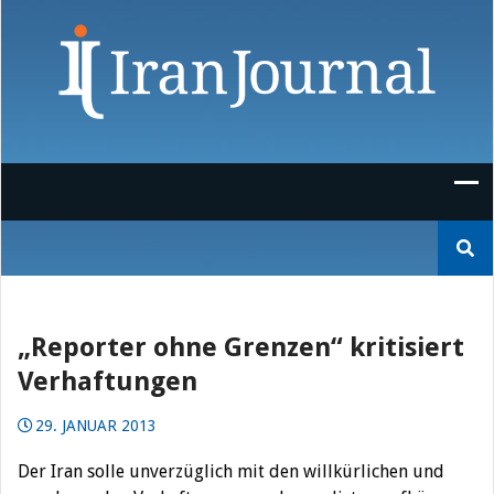
Skip
to
content
Suchen
nach:
„Reporter ohne Grenzen“ kritisiert
Verhaftungen
29. JANUAR 2013
Der Iran solle unverzüglich mit den willkürlichen und