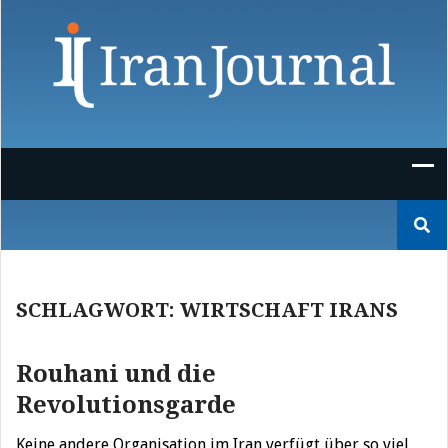
Skip
to
content
Suchen
nach:
SCHLAGWORT:
WIRTSCHAFT IRANS
Rouhani und die
Revolutionsgarde
Keine andere Organisation im Iran verfügt über so viel