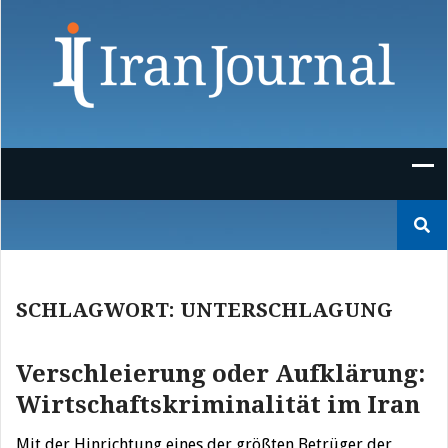
Skip
to
content
Suchen
nach:
SCHLAGWORT:
UNTERSCHLAGUNG
Verschleierung oder Aufklärung:
Wirtschaftskriminalität im Iran
Mit der Hinrichtung eines der größten Betrüger der