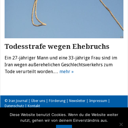
Todesstrafe wegen Ehebruchs
Ein 27-jähriger Mann und eine 33-jährige Frau sind im
Iran wegen außerehelichen Geschlechtsverkehrs zum
Tode verurteilt worden.…
mehr »
© Iran Journal |
Über uns
|
Förderung
|
Newsletter
|
Impressum
|
Datenschutz
|
Kontakt
Diese Website benutzt Cookies. Wenn du die Website weiter
nutzt, gehen wir von deinem Einverständnis aus.