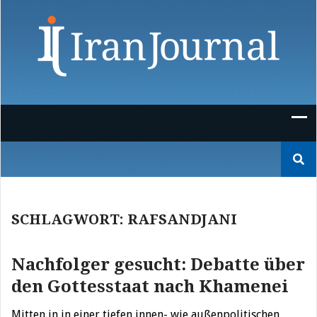
Skip
to
content
Suchen
nach:
SCHLAGWORT:
RAFSANDJANI
Nachfolger gesucht: Debatte über
den Gottesstaat nach Khamenei
Mitten in in einer tiefen innen- wie außenpolitischen