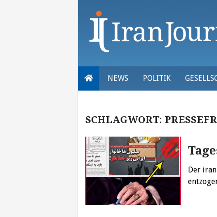
Skip
to
content
NEWS
POLITIK
GESELLS
SCHLAGWORT:
PRESSEFR
Tage
Der ira
entzoge