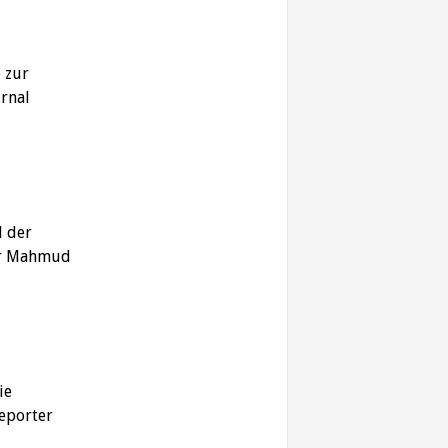
e zur
urnal
l der
ger Mahmud
ie
Reporter