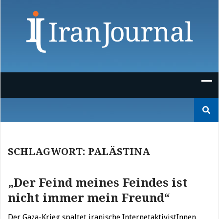
Skip
to
content
Suchen
nach:
SCHLAGWORT:
PALÄSTINA
„Der Feind meines Feindes ist
nicht immer mein Freund“
Der Gaza-Krieg spaltet iranische InternetaktivistInnen.