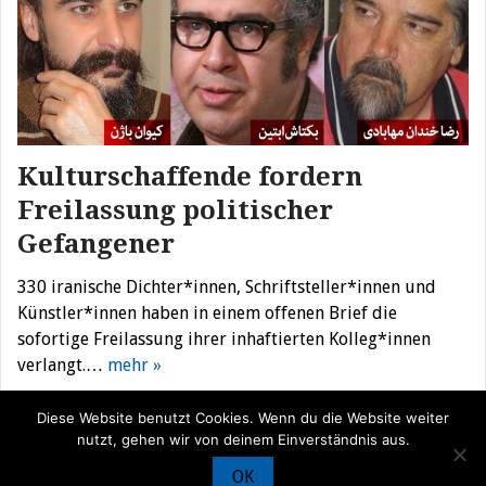
Kulturschaffende fordern
Freilassung politischer
Gefangener
330 iranische Dichter*innen, Schriftsteller*innen und
Künstler*innen haben in einem offenen Brief die
sofortige Freilassung ihrer inhaftierten Kolleg*innen
verlangt.…
mehr »
Diese Website benutzt Cookies. Wenn du die Website weiter
nutzt, gehen wir von deinem Einverständnis aus.
OK
© Iran Journal |
Über uns
|
Förderung
|
Newsletter
|
Impressum
|