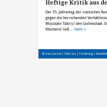
Heftige Kritik aus d
Der 35. Jahrestag der iranischen R
gegen die herrschenden Verhältnisse
Moussavi Tabrizi den Gottesstaat. 
Khomeini ließ…
mehr »
© Iran Journal |
Über uns
|
Förderung
|
Newslett