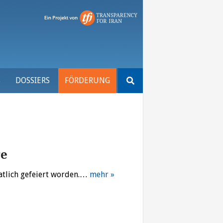
Suchen
S
DOSSIERS
FÖRDERUNG
nach:
ge
aatlich gefeiert worden.…
mehr »