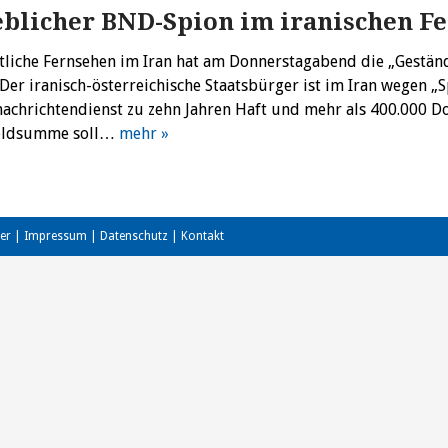
blicher BND-Spion im iranischen F
atliche Fernsehen im Iran hat am Donnerstagabend die „Gest
 Der iranisch-österreichische Staatsbürger ist im Iran wegen „
chrichtendienst zu zehn Jahren Haft und mehr als 400.000 Dol
Geldsumme soll…
mehr »
er
|
Impressum
|
Datenschutz
|
Kontakt