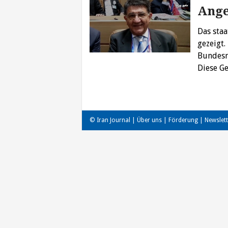
Ange
Das sta
gezeigt.
Bundesna
Diese 
© Iran Journal |
Über uns
|
Förderung
|
Newslett