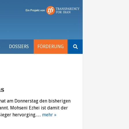
Suchen
S
DOSSIERS
FÖRDERUNG
nach:
ns
 hat am Donnerstag den bisherigen
nnt. Mohseni Ezhei ist damit der
 Sieger hervorging.…
mehr »