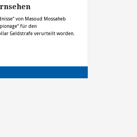
ernsehen
ändnisse“ von Masoud Mossaheb
Spionage“ für den
lar Geldstrafe verurteilt worden.