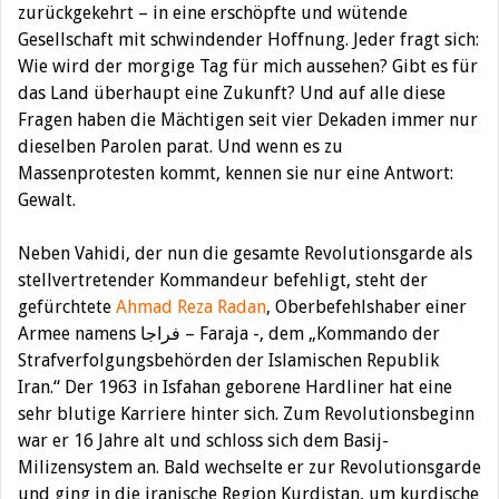
zurückgekehrt – in eine erschöpfte und wütende
Gesellschaft mit schwindender Hoffnung. Jeder fragt sich:
Wie wird der morgige Tag für mich aussehen? Gibt es für
das Land überhaupt eine Zukunft? Und auf alle diese
Fragen haben die Mächtigen seit vier Dekaden immer nur
dieselben Parolen parat. Und wenn es zu
Massenprotesten kommt, kennen sie nur eine Antwort:
Gewalt.
Neben Vahidi, der nun die gesamte Revolutionsgarde als
stellvertretender Kommandeur befehligt, steht der
gefürchtete
Ahmad Reza Radan
, Oberbefehlshaber einer
Armee namens فراجا – Faraja -, dem „Kommando der
Strafverfolgungsbehörden der Islamischen Republik
Iran.“ Der 1963 in Isfahan geborene Hardliner hat eine
sehr blutige Karriere hinter sich. Zum Revolutionsbeginn
war er 16 Jahre alt und schloss sich dem Basij-
Milizensystem an. Bald wechselte er zur Revolutionsgarde
und ging in die iranische Region Kurdistan, um kurdische