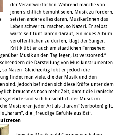
der Verantwortlichen. Während manche von
jenen sichtlich bemüht seien, Musik zu fördern,
e
setzten andere alles daran, MusikerInnen das
Leben schwer zu machen, so Nazeri. Er selbst
warte seit fünf Jahren darauf, ein neues Album
veröffentlichen zu dürfen, klagt der Sänger.
Kritik übt er auch am staatlichen Fernsehen:
genüber Musik an den Tag legen, ist verstörend.“
nsehsendern die Darstellung von Musikinstrumenten
 so Nazeri. Gleichzeitig lobt er jedoch die
rung findet man viele, die der Musik und den
n sind. Jedoch befinden sich diese Kräfte unter dem
glich braucht es noch mehr Zeit, damit die iranische
htsgelehrte sind sich hinsichtlich der Musik im
he Musizieren jeder Art als „haram“ (verboten) gilt,
s „haram“, die „freudige Gefühle auslöst“.
auftreten
Jene der Musik wohl Gesonnenen haben