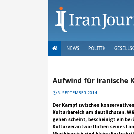
Skip
to
content
NEWS
POLITIK
GESELLS
Aufwind für iranische 
5. SEPTEMBER 2014
Der Kampf zwischen konservativen
Kulturbereich am deutlichsten. Wä
gehen scheint, bescheinigt ein be
Kulturverantwortlichen seines Lan
Musikbereich sind kleine Fortschri