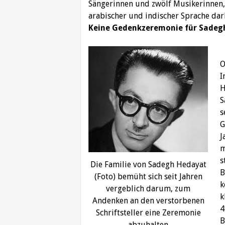
Sängerinnen und zwölf Musikerinnen, d
arabischer und indischer Sprache dar
Keine Gedenkzeremonie für Sadeg
O
I
H
S
s
G
J
m
s
Die Familie von Sadegh Hedayat
B
(Foto) bemüht sich seit Jahren
k
vergeblich darum, zum
k
Andenken an den verstorbenen
4
Schriftsteller eine Zeremonie
B
abzuhalten