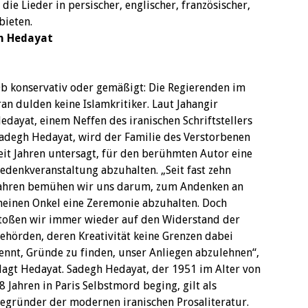
ie Lieder in persischer, englischer, französischer,
bieten.
h Hedayat
b konservativ oder gemäßigt: Die Regierenden im
ran dulden keine Islamkritiker. Laut Jahangir
edayat, einem Neffen des iranischen Schriftstellers
adegh Hedayat, wird der Familie des Verstorbenen
eit Jahren untersagt, für den berühmten Autor eine
edenkveranstaltung abzuhalten. „Seit fast zehn
ahren bemühen wir uns darum, zum Andenken an
einen Onkel eine Zeremonie abzuhalten. Doch
toßen wir immer wieder auf den Widerstand der
ehörden, deren Kreativität keine Grenzen dabei
ennt, Gründe zu finden, unser Anliegen abzulehnen“,
lagt Hedayat. Sadegh Hedayat, der 1951 im Alter von
8 Jahren in Paris Selbstmord beging, gilt als
egründer der modernen iranischen Prosaliteratur.