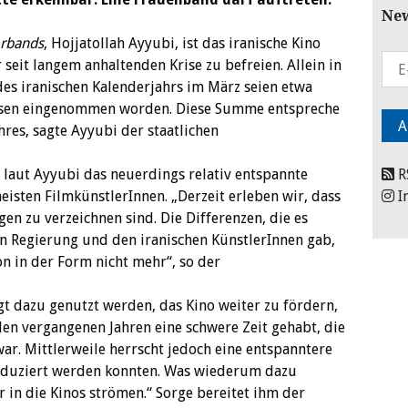
New
erbands
, Hojjatollah Ayyubi, ist das iranische Kino
 seit langem anhaltenden Krise zu befreien. Allein in
des iranischen Kalenderjahrs im März seien etwa
assen eingenommen worden. Diese Summe entspreche
es, sagte Ayyubi der staatlichen
laut Ayyubi das neuerdings relativ entspannte
R
eisten FilmkünstlerInnen. „Derzeit erleben wir, dass
I
en zu verzeichnen sind. Die Differenzen, die es
n Regierung und den iranischen KünstlerInnen gab,
n in der Form nicht mehr“, so der
 dazu genutzt werden, das Kino weiter zu fördern,
 den vergangenen Jahren eine schwere Zeit gehabt, die
ar. Mittlerweile herrscht jedoch eine entspanntere
oduziert werden konnten. Was wiederum dazu
 in die Kinos strömen.“ Sorge bereitet ihm der