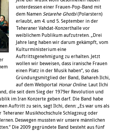
unterdessen einer Frauen-Pop-Band mit
dem Namen
Setarehe
Ghotbi
(Polarstern)
erlaubt, am 4. und 5. September in der
Teheraner Vahdat-Konzerthalle vor
weiblichem Publikum aufzutreten. „Drei
Jahre lang haben wir darum gekämpft, vom
Kulturministerium eine
Auftrittsgenehmigung zu erhalten. Jetzt
er
wollen wir beweisen, dass iranische Frauen
chem
einen Platz in der Musik haben“, so das
Gründungsmitglied der Band, Bahareh Ilchi,
auf dem Webportal
Honar Online
. Laut Ilchi
nd, die seit dem Sieg der 1979er Revolution und
ublik im Iran Konzerte geben darf. Die Band habe
n Auftritt zu sein, sagt Ilchi, denn: „Es war uns als
der Teheraner Musikhochschule Schlagzeug oder
u lernen. Deswegen mussten wir unsere männlichen
ten.“ Die 2009 gegründete Band besteht aus fünf