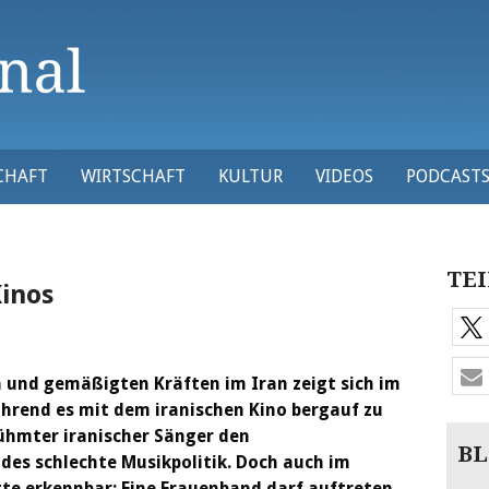
CHAFT
WIRTSCHAFT
KULTUR
VIDEOS
PODCAST
TEI
Kinos
 und gemäßigten Kräften im Iran zeigt sich im
hrend es mit dem iranischen Kino bergauf zu
rühmter iranischer Sänger den
BL
des schlechte Musikpolitik. Doch auch im
tte erkennbar: Eine Frauenband darf auftreten.