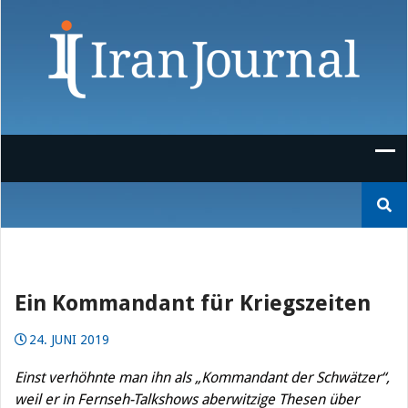
Skip
to
content
Suchen
nach:
Ein Kommandant für Kriegszeiten
24. JUNI 2019
Einst verhöhnte man ihn als „Kommandant der Schwätzer“,
weil er in Fernseh-Talkshows aberwitzige Thesen über