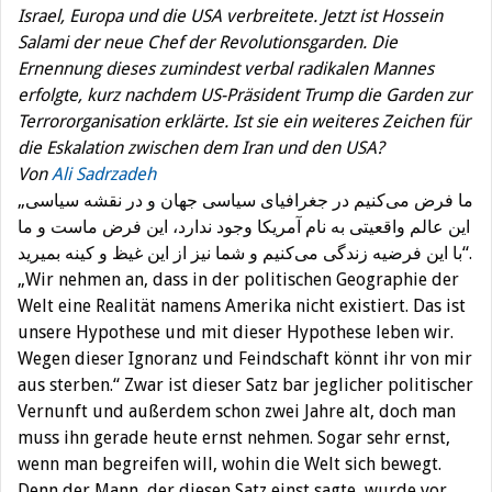
Israel, Europa und die USA verbreitete. Jetzt ist Hossein
Salami der neue Chef der Revolutionsgarden. Die
Ernennung dieses zumindest verbal radikalen Mannes
erfolgte, kurz nachdem US-Präsident Trump die Garden zur
Terrororganisation erklärte. Ist sie ein weiteres Zeichen für
die Eskalation zwischen dem Iran und den USA?
Von
Ali Sadrzadeh
„ما فرض می‌کنیم در جغرافیای سیاسی جهان و در نقشه سیاسی
این عالم واقعیتی به نام آمریکا وجود ندارد، این فرض ماست و ما
با این فرضیه زندگی می‌کنیم و شما نیز از این غیظ و کینه بمیرید“.
„Wir nehmen an, dass in der politischen Geographie der
Welt eine Realität namens Amerika nicht existiert. Das ist
unsere Hypothese und mit dieser Hypothese leben wir.
Wegen dieser Ignoranz und Feindschaft könnt ihr von mir
aus sterben.“ Zwar ist dieser Satz bar jeglicher politischer
Vernunft und außerdem schon zwei Jahre alt, doch man
muss ihn gerade heute ernst nehmen. Sogar sehr ernst,
wenn man begreifen will, wohin die Welt sich bewegt.
Denn der Mann, der diesen Satz einst sagte, wurde vor