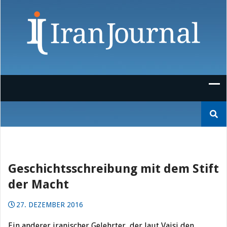
Skip
to
content
Suchen
nach:
Geschichtsschreibung mit dem Stift
der Macht
27. DEZEMBER 2016
Ein anderer iranischer Gelehrter, der laut Vaisi den