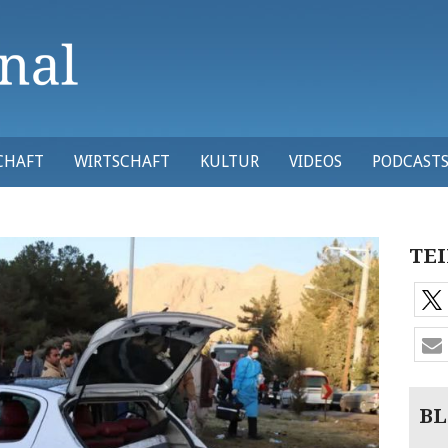
CHAFT
WIRTSCHAFT
KULTUR
VIDEOS
PODCAST
TEI
BL