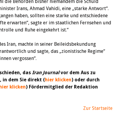
ohl die Behörden bisher niemandem die Schuld
nister Irans, Ahmad Vahidi, eine „starke Antwort“.
gangen haben, sollten eine starke und entschiedene
fte erwarten“, sagte er im staatlichen Fernsehen und
ontrolle und Ruhe eingekehrt ist.“
s Iran, machte in seiner Beileidsbekundung
erantwortlich und sagte, das „zionistische Regime“
innen vergossen“.
schieden, das
Iran Journal
vor dem Aus zu
 in dem Sie direkt (
hier klicken
) oder durch
hier klicken
) Fördermitglied der Redaktion
Zur Startseite