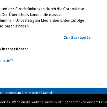
grund der Einschränkungen durch die Coronakrise
. Der Überschuss könnte die massive
ndämmen. Unbestätigten Medienberichten zufolge
ld bezahlt haben.
Zur Startseite
 interessieren:
omatie“?
er
|
Impressum
|
Datenschutz
|
Kontakt
ookies. Wenn du die Website weiter nutzt, gehen wir von deinem Einve