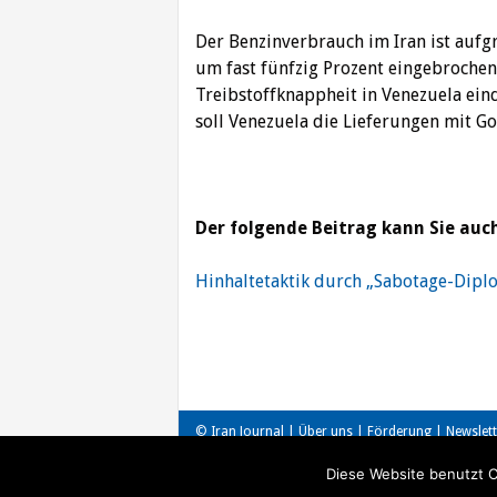
Der Benzinverbrauch im Iran ist auf
um fast fünfzig Prozent eingebrochen
Treibstoffknappheit in Venezuela ei
soll Venezuela die Lieferungen mit Go
Der folgende Beitrag kann Sie auch
Hinhaltetaktik durch „Sabotage-Dipl
Beitragsnavigation
© Iran Journal |
Über uns
|
Förderung
|
Newslett
Diese Website benutzt C