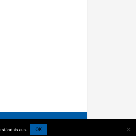
OK
rständnis aus.