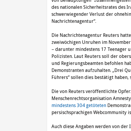
von Behauptungen“ zusammengestellt
des nationalen Sicherheitsrates des Ir
schwerwiegender Verlust der ohnehin
Nachrichtenagentur“.
Die Nachrichtenagentur Reuters hatte
zweiwöchigen Unruhen im November i
– darunter mindestens 17 Teenager u
Polizisten. Laut Reuters soll der ober
und Regierungsbeamten befohlen haben
Demonstranten aufzuhalten. „Drei Que
Führers“ sollen dies bestätigt haben, 
Die von Reuters veröffentlichte Opferz
Menschenrechtsorganisation Amnesty 
mindestens 304 getöteten
Demonstran
persischsprachigen Webcommunity ist
Auch diese Angaben werden von der I