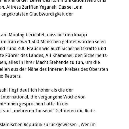
, erklärte der Leiter des Kommunikationszentrums
an, Alireza Zarifian Yeganeh. Das sei „ein
 angekratzten Glaubwürdigkeit der
 am Montag berichtet, dass bei den knapp
m Iran etwa 1.500 Menschen getötet worden seien
nd rund 400 Frauen wie auch Sicherheitskräfte und
ste Führer des Landes, Ali Khamenei, den Sicherheits-
, alles in ihrer Macht Stehende zu tun, um die
llen aus der Nähe des inneren Kreises des Obersten
so Reuters.
ahl liegt deutlich höher als die der
International, die vergangene Woche von
t*innen gesprochen hatte. In der
 von „mehreren Tausend“ Getöteten die Rede.
slamischen Republik zurückgewiesen. „Wer im