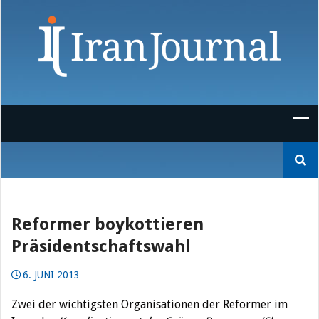
Skip
to
content
Suchen
nach:
Reformer boykottieren
Präsidentschaftswahl
6. JUNI 2013
Zwei der wichtigsten Organisationen der Reformer im