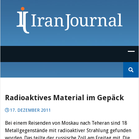
Skip
to
content
Suchen
nach:
Radioaktives Material im Gepäck
17. DEZEMBER 2011
Bei einem Reisenden von Moskau nach Teheran sind 18
Metallgegenstände mit radioaktiver Strahlung gefunden
worden. Das teilte der russische Zoll am Freitag mit. Die