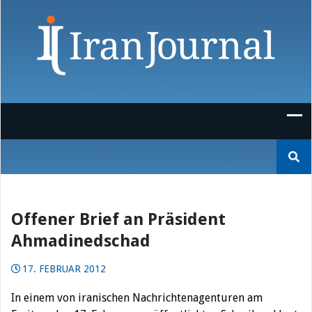
Skip
to
content
Suchen
nach:
Offener Brief an Präsident
Ahmadinedschad
17. FEBRUAR 2012
In einem von iranischen Nachrichtenagenturen am