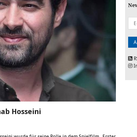
New
R
I
hab Hosseini
seini wurde für seine Rolle in dem Spielfilm „Erster