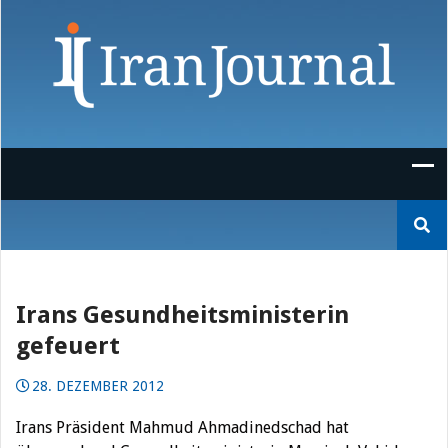
Skip
to
content
Suchen
nach:
Irans Gesundheitsministerin
gefeuert
28. DEZEMBER 2012
Irans Präsident Mahmud Ahmadinedschad hat