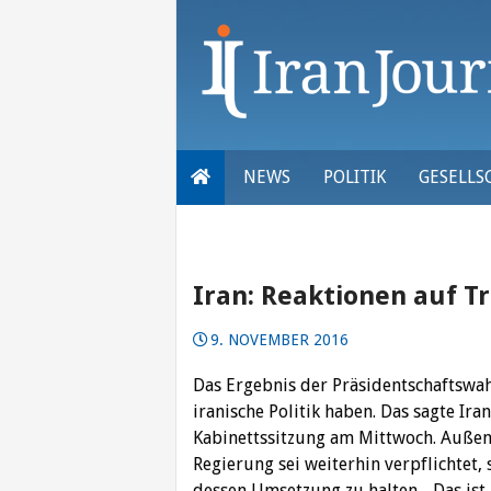
Skip
to
content
NEWS
POLITIK
GESELLS
Iran: Reaktionen auf 
9. NOVEMBER 2016
Das Ergebnis der Präsidentschaftswa
iranische Politik haben. Das sagte Ir
Kabinettssitzung am Mittwoch.
Außenm
Regierung sei weiterhin verpflicht
dessen Umsetzung zu halten. „Das ist