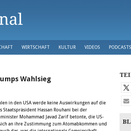
CHAFT
WIRTSCHAFT
KULTUR
VIDEOS
PODCAST
TEI
Trumps Wahlsieg
hlen in den USA werde keine Auswirkungen auf die
ans Staatspräsident Hassan Rouhani bei der
inister Mohammad Javad Zarif betonte, die US-
BL
et, sich an ihre Zustimmung zum Atomabkommen und
 auch das, was die internationale Gemeinschaft