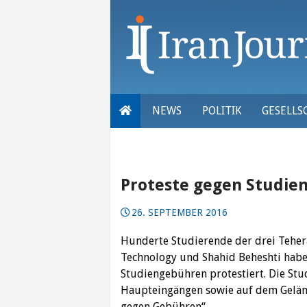
Skip
to
content
NEWS
POLITIK
GESELLS
Proteste gegen Studie
26. SEPTEMBER 2016
Hunderte Studierende der drei Tehera
Technology und Shahid Beheshti hab
Studiengebühren protestiert.
Die Stu
Haupteingängen sowie auf dem Gelän
gegen Gebühren“.