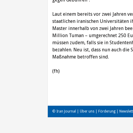
Laut einem bereits vor zwei Jahren v
staatlichen iranischen Universitäten 
Master innerhalb von zwei Jahren bee
Million Tuman – umgerechnet 250 Eur
müssen zudem, falls sie in Studente
bezahlen. Neu ist, dass nun auch die
Maßnahme betroffen sind.
(fh)
Beitragsnavigation
© Iran Journal |
Über uns
|
Förderung
|
Newslett