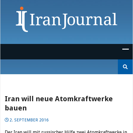
Skip
to
content
Suchen
nach:
Iran will neue Atomkraftwerke
bauen
2. SEPTEMBER 2016
Der Iran will mit russischer Hilfe zwei Atomkraftwerke in