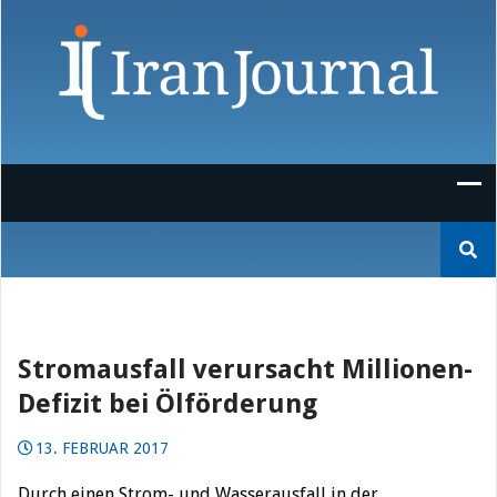
Skip
to
content
Suchen
nach:
Stromausfall verursacht Millionen-
Defizit bei Ölförderung
13. FEBRUAR 2017
Durch einen Strom- und Wasserausfall in der