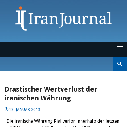
Skip
to
content
Suchen
nach:
Drastischer Wertverlust der
iranischen Währung
18. JANUAR 2013
„Die iranische Währung Rial verlor innerhalb der letzten