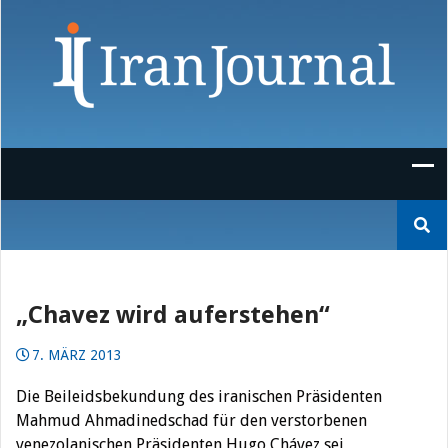
Skip
to
content
Suchen
nach:
„Chavez wird auferstehen“
7. MÄRZ 2013
Die Beileidsbekundung des iranischen Präsidenten
Mahmud Ahmadinedschad für den verstorbenen
venezolanischen Präsidenten Hugo Chávez sei