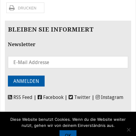
DRUCKEN
BLEIBEN SIE INFORMIERT
Newsletter
RSS Feed
|
Facebook
|
Twitter
|
Instagram
Diese Website benutzt Cookies. Wenn du die Website weiter
nutzt, gehen wir von deinem Einverständnis aus.
OK
© Iran Journal |
Über uns
|
Förderung
|
Newsletter
|
Impressum
|