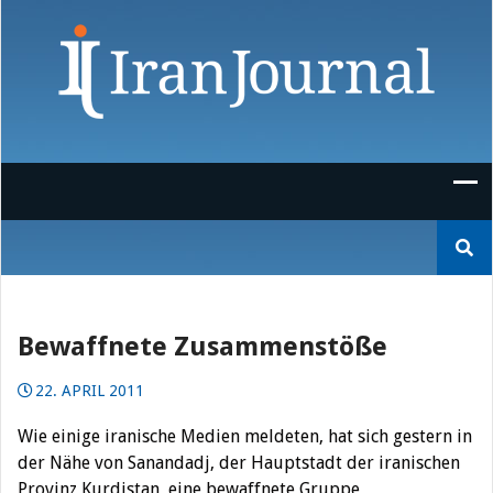
Skip
to
content
Suchen
nach:
Bewaffnete Zusammenstöße
22. APRIL 2011
Wie einige iranische Medien meldeten, hat sich gestern in
der Nähe von Sanandadj, der Hauptstadt der iranischen
Provinz Kurdistan, eine bewaffnete Gruppe