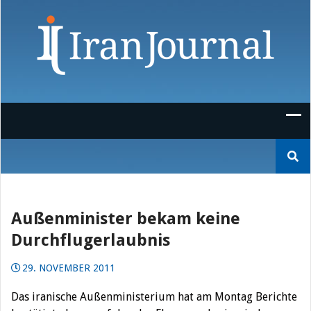
Skip
to
content
Suchen
nach:
Außenminister bekam keine
Durchflugerlaubnis
29. NOVEMBER 2011
Das iranische Außenministerium hat am Montag Berichte