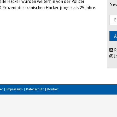
elle Hacker würden weiterhin von der Polizei
New
 Prozent der iranischen Hacker jünger als 25 Jahre.
R
I
er
|
Impressum
|
Datenschutz
|
Kontakt