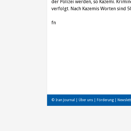
der Polizei werden, so Kazemi. Krimin
verfolgt. Nach Kazemis Worten sind 50
fn
Beitragsnavigation
© Iran Journal |
Über uns
|
Förderung
|
Newslett