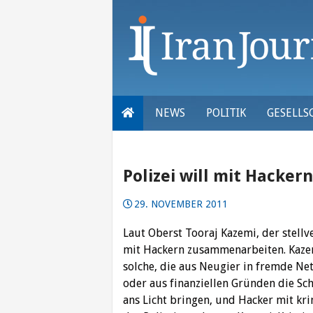
Skip
to
content
NEWS
POLITIK
GESELLS
Polizei will mit Hacke
29. NOVEMBER 2011
Laut Oberst Tooraj Kazemi, der stellver
mit Hackern zusammenarbeiten. Kazemi
solche, die aus Neugier in fremde Ne
oder aus finanziellen Gründen die Sch
ans Licht bringen, und Hacker mit kr