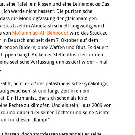
r, eine Tafel, ein Kissen und eine Leinendecke: Das
 „Ich werde nicht hassen“. Die puritanische
, dass die Monologfassung der gleichnamigen
rztes Izzeldin Abuelaish schnell langweilig wird.
se von
Mohammad-Ali Behboudi
wird das Stück zu
ir in Deutschland seit dem 7. Oktober auf dem
hrenden Bildern, ohne Waffen und Blut. Es dauert
ippen hängt. An keiner Stelle illustriert er den
seine seelische Verfassung unmaskiert wider – mal
.
zählt, nein, er
ist
der palästinensische Gynäkologe,
 aufgewachsen ist und lange Zeit in einem
at. Ein Humanist, der sich schon als Kind
seine Rechte zu kämpfen. Und als sein Haus 2009 von
ird und dabei drei seiner Töchter und seine Nichte
eif für diesen „Kampf“.
 zu hassen, doch stattdessen verwandelt er seine