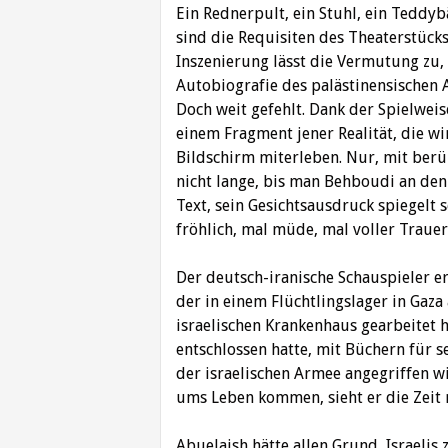
Ein Rednerpult, ein Stuhl, ein Teddybä
sind die Requisiten des Theaterstücks
Inszenierung lässt die Vermutung zu
Autobiografie des palästinensischen A
Doch weit gefehlt. Dank der Spielwei
einem Fragment jener Realität, die w
Bildschirm miterleben. Nur, mit berü
nicht lange, bis man Behboudi an den L
Text, sein Gesichtsausdruck spiegelt 
fröhlich, mal müde, mal voller Trauer
Der deutsch-iranische Schauspieler er
der in einem Flüchtlingslager in Gaza
israelischen Krankenhaus gearbeitet h
entschlossen hatte, mit Büchern für 
der israelischen Armee angegriffen w
ums Leben kommen, sieht er die Zeit r
Abuelaish hätte allen Grund, Israelis