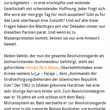
zurückgekehrt – in eine erschöpfte und wütende
Gesellschaft mit schwindender Hoffnung. Jeder fragt sich:
Wie wird der morgige Tag für mich aussehen? Gibt es für
das Land überhaupt eine Zukunft? Und auf alle diese
Fragen haben die Mächtigen seit vier Dekaden immer nur
dieselben Parolen parat. Und wenn es zu
Massenprotesten kommt, kennen sie nur eine Antwort:
Gewalt.
Neben Vahidi, der nun die gesamte Revolutionsgarde als
stellvertretender Kommandeur befehligt, steht der
gefürchtete
Ahmad Reza Radan
, Oberbefehlshaber einer
Armee namens فراجا – Faraja -, dem „Kommando der
Strafverfolgungsbehörden der Islamischen Republik
Iran.“ Der 1963 in Isfahan geborene Hardliner hat eine
sehr blutige Karriere hinter sich. Zum Revolutionsbeginn
war er 16 Jahre alt und schloss sich dem Basij-
Milizensystem an. Bald wechselte er zur Revolutionsgarde
und ging in die iranische Region Kurdistan, um kurdische