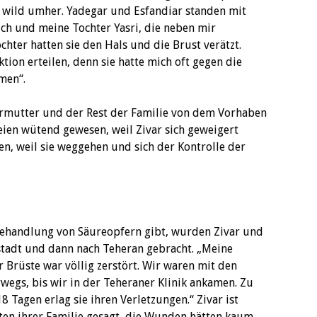
e wild umher. Yadegar und Esfandiar standen mit
ich und meine Tochter Yasri, die neben mir
ochter hatten sie den Hals und die Brust verätzt.
ktion erteilen, denn sie hatte mich oft gegen die
men“.
ermutter und der Rest der Familie von dem Vorhaben
eien wütend gewesen, weil Zivar sich geweigert
en, weil sie weggehen und sich der Kontrolle der
 Behandlung von Säureopfern gibt, wurden Zivar und
tstadt und dann nach Teheran gebracht. „Meine
r Brüste war völlig zerstört. Wir waren mit den
egs, bis wir in der Teheraner Klinik ankamen. Zu
8 Tagen erlag sie ihren Verletzungen.“ Zivar ist
tten ihrer Familie gesagt, die Wunden hätten kaum