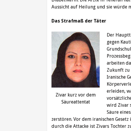
Aussicht auf Heilung und sie würde mö
Das Strafmaß der Täter
Der Hauptt
gegen Kauti
Grundschul
Prozessbegi
arbeiten da
Zukunft zu
Iranische G
Körperverle
erleiden, w
Zivar kurz vor dem
vorsätzlic
Säureattentat
wird Zivar 
Säure eines
zerstören. Vor dem iranischen Gesetz 
durch die Attacke ist Zivars Tochter 