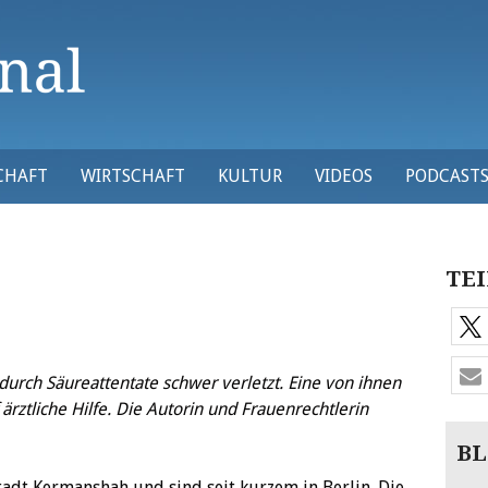
CHAFT
WIRTSCHAFT
KULTUR
VIDEOS
PODCAST
TEI
urch Säureattentate schwer verletzt. Eine von ihnen
f ärztliche Hilfe. Die Autorin und Frauenrechtlerin
BL
adt Kermanshah und sind seit kurzem in Berlin. Die