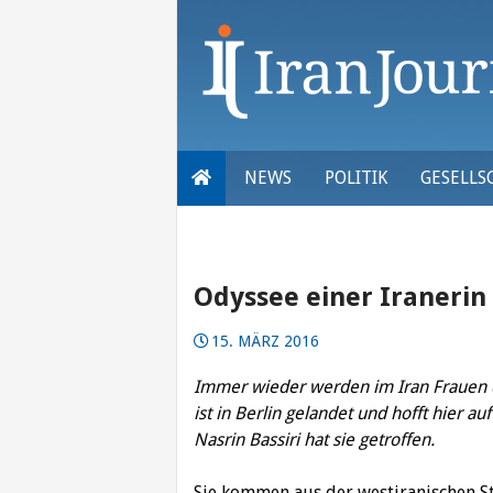
Skip
to
content
NEWS
POLITIK
GESELLS
Odyssee einer Iranerin
15. MÄRZ 2016
Immer wieder werden im Iran Frauen d
ist in Berlin gelandet und hofft hier au
Nasrin Bassiri hat sie getroffen.
Sie kommen aus der westiranischen St