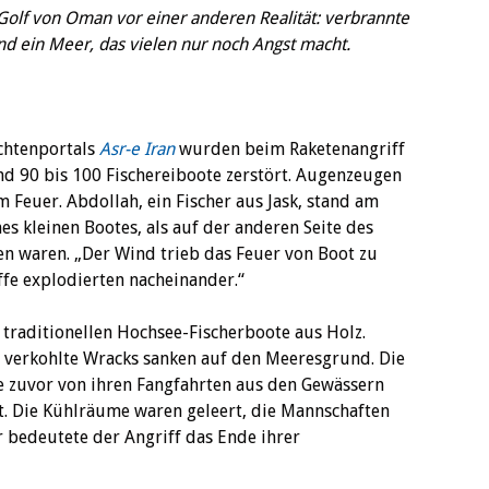
olf von Oman vor einer anderen Realität: verbrannte
und ein Meer, das vielen nur noch Angst macht.
ichtenportals
Asr-e Iran
wurden beim Raketenangriff
nd 90 bis 100 Fischereiboote zerstört. Augenzeugen
 Feuer. Abdollah, ein Fischer aus Jask, stand am
s kleinen Bootes, als auf der anderen Seite des
en waren. „Der Wind trieb das Feuer von Boot zu
iffe explodierten nacheinander.“
e traditionellen Hochsee-Fischerboote aus Holz.
 verkohlte Wracks sanken auf den Meeresgrund. Die
e zuvor von ihren Fangfahrten aus den Gewässern
t. Die Kühlräume waren geleert, die Mannschaften
r bedeutete der Angriff das Ende ihrer