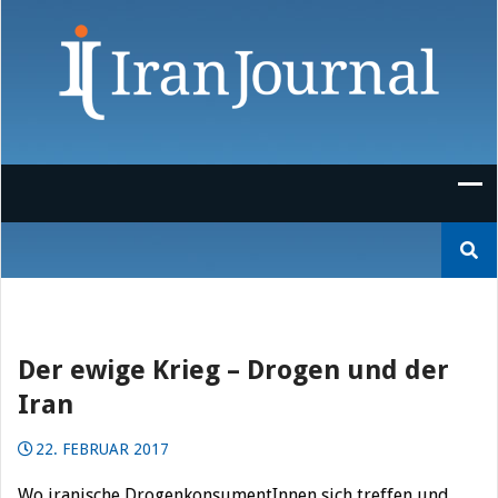
Skip
to
content
Suchen
nach:
Der ewige Krieg – Drogen und der
Iran
22. FEBRUAR 2017
Wo iranische DrogenkonsumentInnen sich treffen und