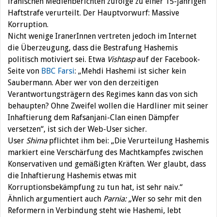
iranischen Medienberichten zufolge zu einer 15-jährigen
Haftstrafe verurteilt. Der Hauptvorwurf: Massive
Korruption.
Nicht wenige IranerInnen vertreten jedoch im Internet
die Überzeugung, dass die Bestrafung Hashemis
politisch motiviert sei. Etwa
Vishtasp
auf der Facebook-
Seite von
BBC Farsi
: „Mehdi Hashemi ist sicher kein
Saubermann. Aber wer von den derzeitigen
Verantwortungsträgern des Regimes kann das von sich
behaupten? Ohne Zweifel wollen die Hardliner mit seiner
Inhaftierung dem Rafsanjani-Clan einen Dämpfer
versetzen“, ist sich der Web-User sicher.
User
Shima
pflichtet ihm bei: „Die Verurteilung Hashemis
markiert eine Verschärfung des Machtkampfes zwischen
Konservativen und gemäßigten Kräften. Wer glaubt, dass
die Inhaftierung Hashemis etwas mit
Korruptionsbekämpfung zu tun hat, ist sehr naiv.“
Ähnlich argumentiert auch
Parnia: „
Wer so sehr mit den
Reformern in Verbindung steht wie Hashemi, lebt