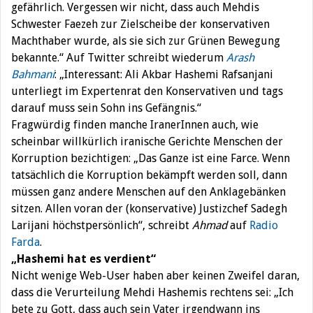
gefährlich. Vergessen wir nicht, dass auch Mehdis
Schwester Faezeh zur Zielscheibe der konservativen
Machthaber wurde, als sie sich zur Grünen Bewegung
bekannte.“ Auf Twitter schreibt wiederum
Arash
Bahmani
: „Interessant: Ali Akbar Hashemi Rafsanjani
unterliegt im Expertenrat den Konservativen und tags
darauf muss sein Sohn ins Gefängnis.“
Fragwürdig finden manche IranerInnen auch, wie
scheinbar willkürlich iranische Gerichte Menschen der
Korruption bezichtigen: „Das Ganze ist eine Farce. Wenn
tatsächlich die Korruption bekämpft werden soll, dann
müssen ganz andere Menschen auf den Anklagebänken
sitzen. Allen voran der (konservative) Justizchef Sadegh
Larijani höchstpersönlich“, schreibt
Ahmad
auf
Radio
Farda
.
„Hashemi hat es verdient“
Nicht wenige Web-User haben aber keinen Zweifel daran,
dass die Verurteilung Mehdi Hashemis rechtens sei: „Ich
bete zu Gott, dass auch sein Vater irgendwann ins