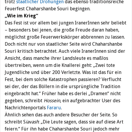
trotz
staatlicher Drohungen
das ebenso traditionsreiche
Feuerfest Chaharshanbe Souri begingen.
„Wie im Krieg“
Das Fest ist vor allem bei jungen IranerInnen sehr beliebt
– besonders bei jenen, die große Freude daran haben,
möglichst große Feuerwerkskörper abbrennen zu lassen.
Doch nicht nur von staatlicher Seite wird Chaharshanbe
Souri kritisch betrachtet. Auch viele IranerInnen sind der
Ansicht, dass manche ihrer Landsleute es maßlos
übertreiben, wenn um die Knallerei geht: „Zwei tote
Jugendliche und über 200 Verletzte. Was ist das für ein
Fest, bei dem solche Katastrophen passieren? Verflucht
sei der, der das Böllern in die ursprüngliche Tradition
eingebracht hat.“ Früher habe es derlei „Dramen“ nicht
gegeben, schreibt
Hossein
, ein aufgebrachter User des
Nachrichtenportals
Fararu
.
Ähnlich sehen das auch andere Besucher der Seite. So
schreibt S
iavash
: „Die Leute sagen, dass sie auf diese Art
feiern.“ Für ihn habe Chaharshanbe Souri jedoch mehr