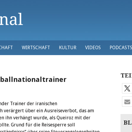
CHAFT
WIRTSCHAFT
KULTUR
VIDEOS
PODCAST
TEI
ballnationaltrainer
nder Trainer der iranischen
ch verärgert über ein Ausreiseverbot, das am
n ihn verhängt wurde, als Queiroz mit der
BL
llte. Grund für die Reisesperre soll
rständnisse“ über seine Steuerangelegenheiten