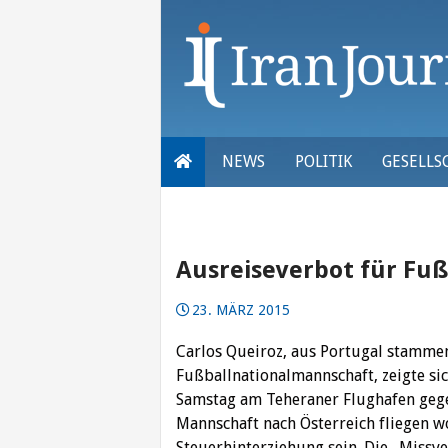
Skip
to
content
NEWS
POLITIK
GESELLS
Ausreiseverbot für Fuß
23. MÄRZ 2015
Carlos Queiroz, aus Portugal stamme
Fußballnationalmannschaft, zeigte si
Samstag am Teheraner Flughafen gege
Mannschaft nach Österreich fliegen wo
Steuerhinterziehung sein.
Die „Missve