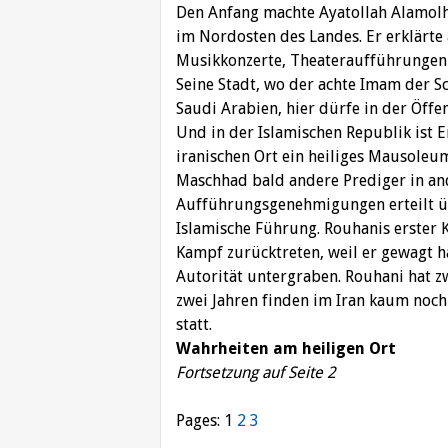
Den Anfang machte Ayatollah Alamolh
im Nordosten des Landes. Er erklärte 
Musikkonzerte, Theateraufführungen o
Seine Stadt, wo der achte Imam der Sc
Saudi Arabien, hier dürfe in der Öffen
Und in der Islamischen Republik ist Er
iranischen Ort ein heiliges Mausoleu
Maschhad bald andere Prediger in and
Aufführungsgenehmigungen erteilt üb
Islamische Führung. Rouhanis erster
Kampf zurücktreten, weil er gewagt ha
Autorität untergraben. Rouhani hat zw
zwei Jahren finden im Iran kaum noch
statt.
Wahrheiten am heiligen Ort
Fortsetzung auf Seite 2
Pages:
1
2
3