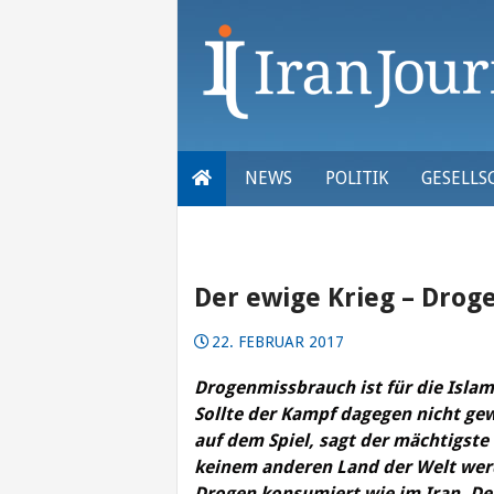
Skip
to
content
NEWS
POLITIK
GESELLS
Der ewige Krieg – Drog
22. FEBRUAR 2017
Drogenmissbrauch ist für die Islam
Sollte der Kampf dagegen nicht ge
auf dem Spiel, sagt der mächtigst
keinem anderen Land der Welt werd
Drogen konsumiert wie im Iran. De