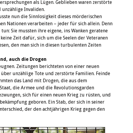
 Versprechungen als Lügen. Geblieben waren zerstörte
d unzählige Invaliden.
sste nun die Sinnlosigkeit dieses mörderischen
n Nationen verarbeiten – jeder für sich allein. Denn
 tun: Sie mussten ihre eigene, ins Wanken geratene
 keine Zeit dafür, sich um die Seelen der Veteranen
sen, den man sich in diesen turbulenten Zeiten
nd, auch die Drogen
 leugnen. Zeitungen berichteten von einer neuen
, über unzählige Tote und zerstörte Familien. Feinde
mmten das Land mit Drogen, die aus dem
Staat, die Armee und die Revolutionsgarden
ezwungen, sich für einen neuen Krieg zu rüsten, und
ekämpfung geboren. Ein Stab, der sich in seiner
erschied, der den achtjährigen Krieg gegen den