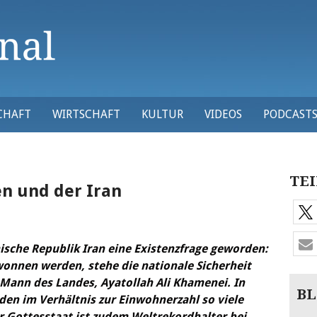
CHAFT
WIRTSCHAFT
KULTUR
VIDEOS
PODCAST
TEI
en und der Iran
ische Republik Iran eine Existenzfrage geworden:
wonnen werden, stehe die nationale Sicherheit
e Mann des Landes, Ayatollah Ali Khamenei.
In
BL
en im Verhältnis zur Einwohnerzahl so viele
r Gottesstaat ist zudem Weltrekordhalter bei