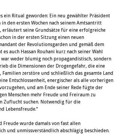
es ein Ritual geworden: Ein neu gewählter Präsident
h in den ersten Wochen nach seinem Amtsantritt
erläutert seine Grundsätze für eine erfolgreiche
hon in der ersten Sitzung einen neuen
ommandant der Revolutionsgarden und gemäß dem
tat es auch Hassan Rouhani kurz nach seiner Wahl
e war weder blumig noch propagandistisch, sondern
rieb die Dimensionen der Drogengefahr, die eine
, Familien zerstöre und schließlich das gesamte Land
ine Entschlossenheit, energischer als alle vorherigen
vorzugehen, und am Ende seiner Rede fügte der
ungen Menschen mehr Freude und Freiraum zu
en Zuflucht suchen. Notwendig für die
d Lebensfreude.“
 Freude wurde damals von fast allen
ich und unmissverständlich abschlägig beschieden.