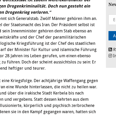
New
en Drogenkriminalität. Doch nun gesteht ein
en Drogenkrieg verloren.“
nnt sich Generalstab. Zwölf Männer gehören ihm an.
l der Staatsmacht des Iran. Der Präsident selbst ist
d sein Innenminister gehören dem Stab ebenso an
itskräfte und der Chef der paramilitärischen
gische Kriegsführung ist der Chef des staatlichen
arf der Minister für Kultur und islamische Führung
R
vor 28 Jahren ins Leben gerufen, um einen ebenso
I
zu führen. Doch der scheint aussichtslos zu sein: Er
end heftiger und teurer.
t eine Kriegsfolge. Der achtjährige Waffengang gegen
ran eine Wunde hinterlassen, die nicht zu heilen war.
d über die irakische Stadt Kerbela bis nach
en und vergebens. Statt dessen kehrten aus dem
lusionierte, körperlich und psychisch zerbrochene
denen sie in den Kampf gegangen waren, hatten sich