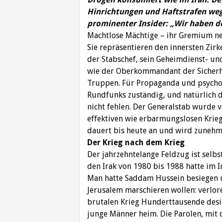
Hinrichtungen und Haftstrafen weg
prominenter Insider: „Wir haben d
Machtlose Mächtige – ihr Gremium ne
Sie repräsentieren den innersten Zirke
der Stabschef, sein Geheimdienst- un
wie der Oberkommandant der Sicherhe
Truppen. Für Propaganda und psycholo
Rundfunks zuständig, und natürlich d
nicht fehlen. Der Generalstab wurde 
effektiven wie erbarmungslosen Krieg 
dauert bis heute an und wird zunehm
Der Krieg nach dem Krieg
Der jahrzehntelange Feldzug ist selbs
den Irak von 1980 bis 1988 hatte im I
Man hatte Saddam Hussein besiegen un
Jerusalem marschieren wollen: verlor
brutalen Krieg Hunderttausende desil
junge Männer heim. Die Parolen, mit 