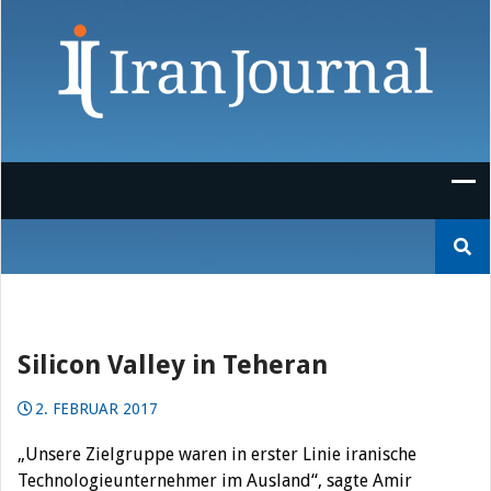
Skip
to
content
Suchen
nach:
Silicon Valley in Teheran
2. FEBRUAR 2017
„Unsere Zielgruppe waren in erster Linie iranische
Technologieunternehmer im Ausland“, sagte Amir