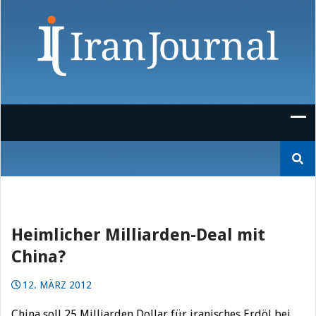
Skip
to
content
Suchen
nach:
Heimlicher Milliarden-Deal mit
China?
12. MÄRZ 2012
China soll 25 Milliarden Dollar für iranisches Erdöl bei