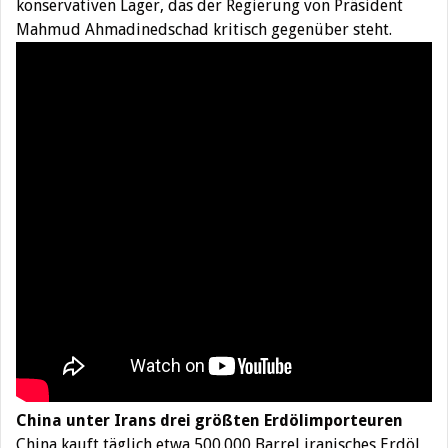
konservativen Lager, das der Regierung von Präsident
Mahmud Ahmadinedschad kritisch gegenüber steht.
China unter Irans drei größten Erdölimporteuren
China kauft täglich etwa 500.000 Barrel iranisches Erdöl,